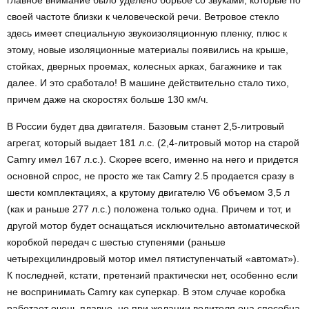
главное внимание было уделено борьбе со звуками, которые по
своей частоте близки к человеческой речи. Ветровое стекло
здесь имеет специальную звукоизоляционную пленку, плюс к
этому, новые изоляционные материалы появились на крыше,
стойках, дверных проемах, колесных арках, багажнике и так
далее. И это сработало! В машине действительно стало тихо,
причем даже на скоростях больше 130 км/ч.
В России будет два двигателя. Базовым станет 2,5-литровый
агрегат, который выдает 181 л.с. (2,4-литровый мотор на старой
Camry имел 167 л.с.). Скорее всего, именно на него и придется
основной спрос, не просто же так Camry 2.5 продается сразу в
шести комплектациях, а крутому двигателю V6 объемом 3,5 л
(как и раньше 277 л.с.) положена только одна. Причем и тот, и
другой мотор будет оснащаться исключительно автоматической
коробкой передач с шестью ступенями (раньше
четырехцилиндровый мотор имел пятиступенчатый «автомат»).
К последней, кстати, претензий практически нет, особенно если
не воспринимать Camry как суперкар. В этом случае коробка
работает очень плавно, но при желании водителя она способна