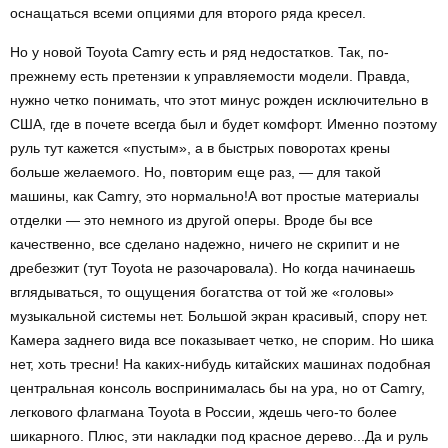
оснащаться всеми опциями для второго ряда кресел.
Но у новой Toyota Camry есть и ряд недостатков. Так, по-
прежнему есть претензии к управляемости модели. Правда,
нужно четко понимать, что этот минус рожден исключительно в
США, где в почете всегда был и будет комфорт. Именно поэтому
руль тут кажется «пустым», а в быстрых поворотах крены
больше желаемого. Но, повторим еще раз, — для такой
машины, как Camry, это нормально!А вот простые материалы
отделки — это немного из другой оперы. Вроде бы все
качественно, все сделано надежно, ничего не скрипит и не
дребезжит (тут Toyota не разочаровала). Но когда начинаешь
вглядываться, то ощущения богатства от той же «головы»
музыкальной системы нет. Большой экран красивый, спору нет.
Камера заднего вида все показывает четко, не спорим. Но шика
нет, хоть тресни! На каких-нибудь китайских машинах подобная
центральная консоль воспринималась бы на ура, но от Camry,
легкового флагмана Toyota в России, ждешь чего-то более
шикарного. Плюс, эти накладки под красное дерево...Да и руль