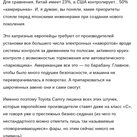
Для сравнения, Китай имеет 23%, а США контролирует... 50%
«камрирынка». И, я думаю, вы поняли, какие приоритеты
стояли перед японскими инженерами при создании нового
поколения.
Это капризные европейцы требуют от производителей
установки все большего числа электронных «наворотов» вроде
системы контроля за движением по полосам, активного круиз-
контроля с возможностью торможения или автоматического
«парковщика». Американцам все это — по барабану. Главное,
чтобы было много подушек безопасности, и машина не
переворачивалась в поворотах. А припарковаться на
широченных авеню они и сами смогут.
Именно поэтому Toyota Camry лишена всех этих штучек,
которые европейские производители ставят даже на класс «С»,
не говоря уже о престижных бизнес-седанах (из чего-то
нестандартного можно отметить лишь так называемые
«поворачивающиеся» фары, но этим сейчас никого не
удивишь).