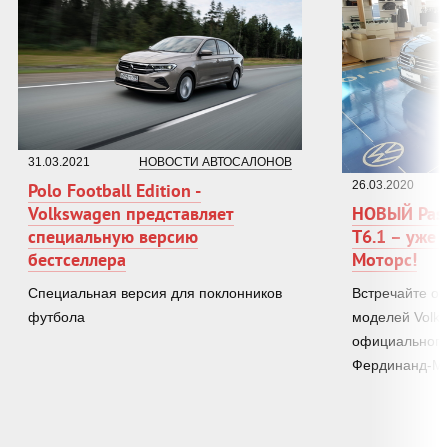
31.03.2021
НОВОСТИ АВТОСАЛОНОВ
26.03.2020
Polo Football Edition -
Volkswagen представляет
НОВЫЙ Pass
специальную версию
T6.1 – уже
бестселлера
Моторс!
Специальная версия для поклонников
Встречайте о
футбола
моделей Volks
официального
Фердинанд-Мо