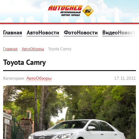
Главная
АвтоНовости
ФотоНовости
ВидеоНовости
Главная
АвтоОбзоры
Toyota Camry
Toyota Camry
Категория:
АвтоОбзоры
17.11.2011